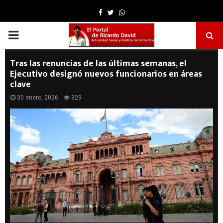
Facebook
Twitter
Whatsapp
PRIMARY
MENU
Tras las renuncias de las últimas semanas, el
Ejecutivo designó nuevos funcionarios en áreas
clave
30 enero, 2026
329