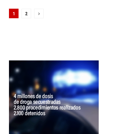
Paginación
1
2
de
entradas