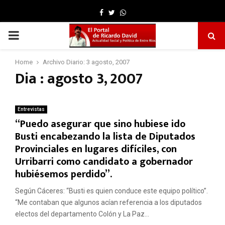
Facebook
Twitter
Whatsapp
PRIMARY
MENU
Home
Archivo Diario: 3 agosto, 2007
Dia : agosto 3, 2007
Entrevistas
“Puedo asegurar que sino hubiese ido
Busti encabezando la lista de Diputados
Provinciales en lugares difíciles, con
Urribarri como candidato a gobernador
hubiésemos perdido”.
Según Cáceres: “Busti es quien conduce este equipo político”.
“Me contaban que algunos acían referencia a los diputados
electos del departamento Colón y La Paz...