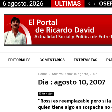
 aliados a la…
OSER
6 agosto, 2026
ULTIMAS
EDITORIALES
COMENTARIOS
ENTREVISTAS
PA
Home
Archivo Diario: 10 agosto, 2007
Dia : agosto 10, 2007
Entrevistas
“Rossi es reemplazable pero si la 
quien tiene algo en sospecha no 