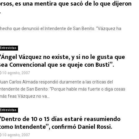
orsos, es una mentira que sacó de lo que dijeron
.
 hecho que denunció el Intendente de San Benito. “Vázquez ha
Entrevistas
“Ángel Vázquez no existe, y si no le gusta que
sea Convencional que se queje con Busti”.
10 agosto, 2007
Juan Carlos Almada respondió duramente a las críticas del
Intendente de San Benito: “Porque hable más fuerte o diga cosas
más feas Vázquez no va...
Entrevistas
“Dentro de 10 o 15 días estaré reasumiendo
como Intendente”, confirmó Daniel Rossi.
10 agosto, 2007