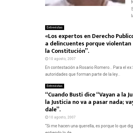
l
Entrevistas
«Los expertos en Derecho Public
a delincuentes porque violentan 
la Constitución”.
10 agosto, 2007
En contestación a Rosario Romero… Para el ex 
autoridades que forman parte de la ley...
Entrevistas
“Cuando Busti dice “Vayan a la Ju
la Justicia no va a pasar nada; v
dale”.
10 agosto, 2007
“Si me hacen una querella, es porque lo que digo
entiendo lo de...