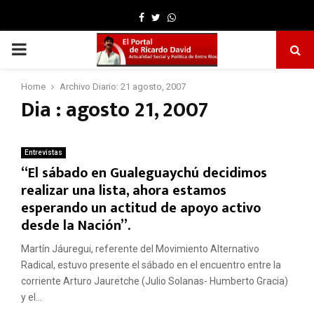
Facebook
Twitter
Whatsapp
PRIMARY
MENU
Home
Archivo Diario: 21 agosto, 2007
Dia : agosto 21, 2007
Entrevistas
“El sábado en Gualeguaychú decidimos
realizar una lista, ahora estamos
esperando un actitud de apoyo activo
desde la Nación”.
Martín Jáuregui, referente del Movimiento Alternativo
Radical, estuvo presente el sábado en el encuentro entre la
corriente Arturo Jauretche (Julio Solanas- Humberto Gracia)
y el...