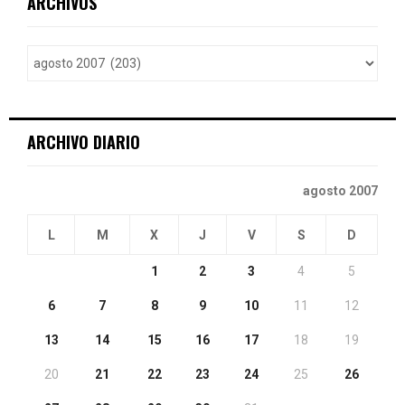
ARCHIVOS
h
f
A
o
r
R
:
C
ARCHIVO DIARIO
H
agosto 2007
L
M
X
J
V
S
D
1
2
3
4
5
6
7
8
9
10
11
12
13
14
15
16
17
18
19
20
21
22
23
24
25
26