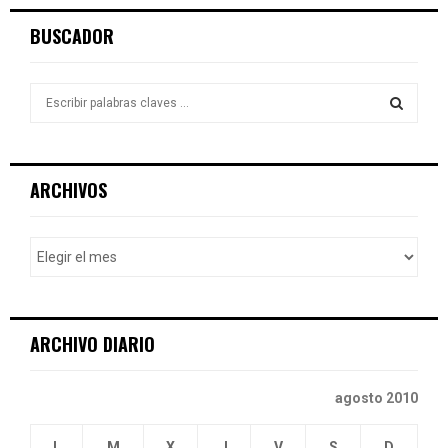
BUSCADOR
S
e
a
S
r
c
E
ARCHIVOS
h
f
A
o
r
R
:
C
ARCHIVO DIARIO
H
agosto 2010
L
M
X
J
V
S
D