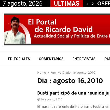
 aliados a la…
OSER
7 agosto, 2026
ULTIMAS
EDITORIALES
COMENTARIOS
ENTREVISTAS
PA
Home
Archivo Diario: 16 agosto, 2010
Dia : agosto 16, 2010
Busti participó de una reunión j
16 agosto, 2010
El máximo referente del Peronismo Federal entr