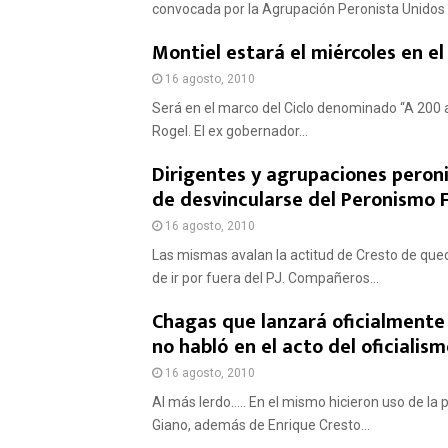
convocada por la Agrupación Peronista Unidos d
Montiel estará el miércoles en el
16 agosto, 2010
Será en el marco del Ciclo denominado “A 200 a
Rogel. El ex gobernador...
Dirigentes y agrupaciones peroni
de desvincularse del Peronismo F
16 agosto, 2010
Las mismas avalan la actitud de Cresto de qued
de ir por fuera del PJ. Compañeros...
Chagas que lanzará oficialmente
no habló en el acto del oficialis
16 agosto, 2010
Al más lerdo….. En el mismo hicieron uso de la p
Giano, además de Enrique Cresto...