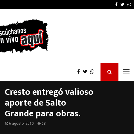
OSER: Frigerio destacó
Faceboo
Twitt
W
Cresto entregó valioso
aporte de Salto
Grande para obras.
6 agosto, 2010
68