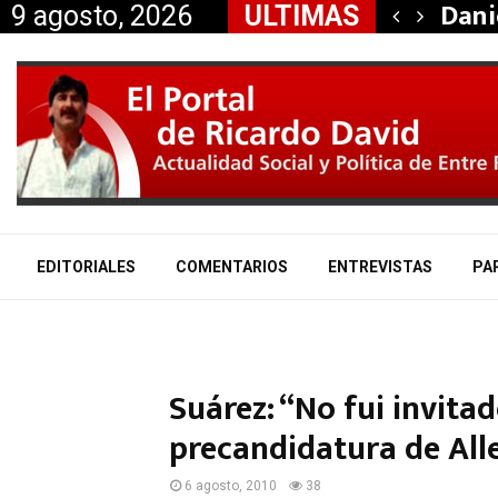
taría a Mauricio «Palito»…
Dani
9 agosto, 2026
ULTIMAS
EDITORIALES
COMENTARIOS
ENTREVISTAS
PA
Suárez: “No fui invita
precandidatura de All
6 agosto, 2010
38