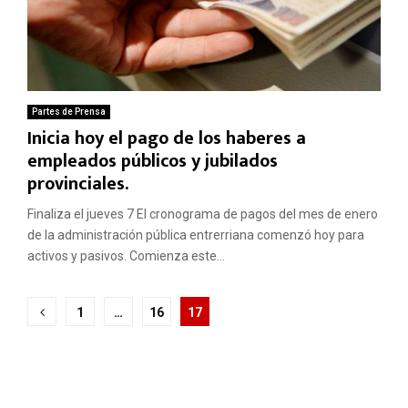
Partes de Prensa
Inicia hoy el pago de los haberes a
empleados públicos y jubilados
provinciales.
Finaliza el jueves 7 El cronograma de pagos del mes de enero
de la administración pública entrerriana comenzó hoy para
activos y pasivos. Comienza este...
Paginación
1
…
16
17
de
entradas