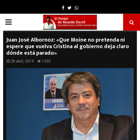
Facebook
Twitter
Whatsapp
PRIMARY
MENU
Juan José Albornoz: «Que Moine no pretenda ni
espere que vuelva Cristina al gobierno deja claro
dónde está parado»
28 abril, 2019
1350