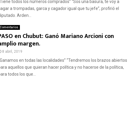
“Tiene todos los números comprados” “Sos una basura, te voy a
cagar a trompadas, garca y cagador igual que tu jefe”, profirió el
diputado. Arden...
Comentarios
PASO en Chubut: Ganó Mariano Arcioni con
amplio margen.
8 abril, 2019
“Ganamos en todas las localidades” “Tendremos los brazos abiertos
para aquellos que quieran hacer política y no hacerse de la política,
ara todos los que...