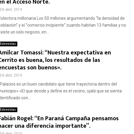
en el Acceso Norte.
8 abril, 2019
Colectora millonaria Los 50 millones argumentando “la densidad de
población” y el “comercio incipiente” cuando habitan 13 familias y no
xiste un solo negocio, en...
Entrevistas
Amilcar Tomassi: “Nuestra expectativa en
Cerrito es buena, los resultados de las
encuestas son buenos».
8 abril, 2019
“Palacios es un buen candidato que tiene trayectoria dentro del
municipio» «El que decide y define es el vecino, ojalá que se sienta
dentificado con...
Entrevistas
Fabián Rogel: “En Paraná Campaña pensamos
hacer una diferencia importante”.
8 abril, 2019