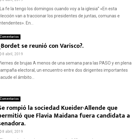
“La fe la tengo los domingos cuando voy a la iglesia” «En esta
elección van a traccionar los presidentes de juntas, comunas e
ntendentes». En...
Comentarios
¿Bordet se reunió con Varisco?.
8 abril, 2019
Viernes de brujas A menos de una semana para las PASO y en plena
campaña electoral, un encuentro entre dos dirigentes importantes
sacude el ámbito...
Comentarios
Se rompió la sociedad Kueider-Allende que
permitió que Flavia Maidana fuera candidata a
senadora.
8 abril, 2019