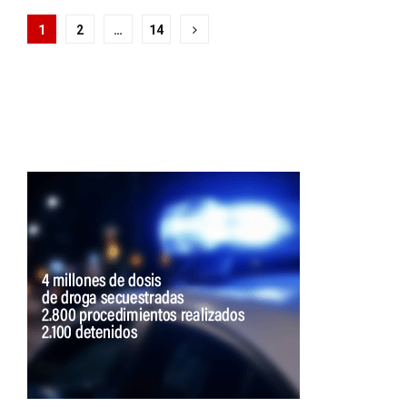
Paginación
1
2
…
14
de
entradas