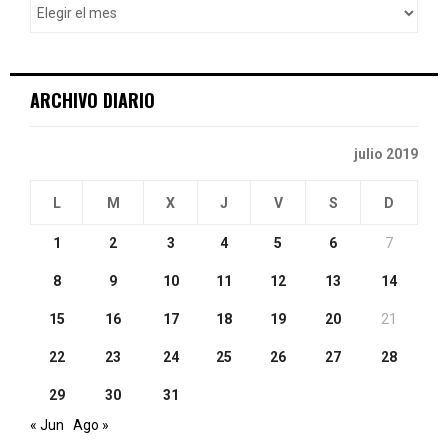
r
R
:
C
ARCHIVO DIARIO
H
julio 2019
L
M
X
J
V
S
D
1
2
3
4
5
6
7
8
9
10
11
12
13
14
15
16
17
18
19
20
21
22
23
24
25
26
27
28
29
30
31
« Jun
Ago »