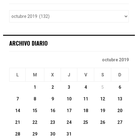
f
A
o
r
R
:
C
ARCHIVO DIARIO
H
octubre 2019
L
M
X
J
V
S
D
1
2
3
4
5
6
7
8
9
10
11
12
13
14
15
16
17
18
19
20
21
22
23
24
25
26
27
28
29
30
31