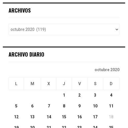
r
c
E
ARCHIVOS
h
f
A
o
r
R
:
C
ARCHIVO DIARIO
H
octubre 2020
L
M
X
J
V
S
D
1
2
3
4
5
6
7
8
9
10
11
12
13
14
15
16
17
18
19
20
21
22
23
24
25