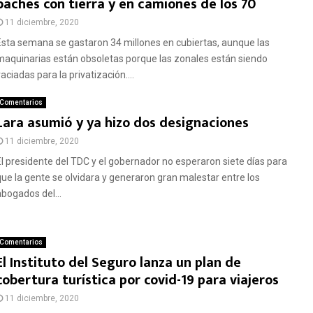
baches con tierra y en camiones de los 70
11 diciembre, 2020
Esta semana se gastaron 34 millones en cubiertas, aunque las
maquinarias están obsoletas porque las zonales están siendo
aciadas para la privatización....
Comentarios
Lara asumió y ya hizo dos designaciones
11 diciembre, 2020
El presidente del TDC y el gobernador no esperaron siete días para
que la gente se olvidara y generaron gran malestar entre los
abogados del...
Comentarios
El Instituto del Seguro lanza un plan de
cobertura turística por covid-19 para viajeros
11 diciembre, 2020