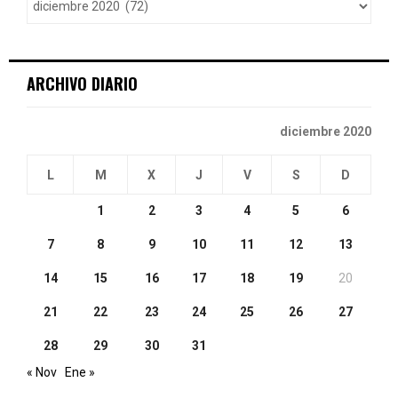
r
R
:
C
ARCHIVO DIARIO
H
diciembre 2020
L
M
X
J
V
S
D
1
2
3
4
5
6
7
8
9
10
11
12
13
14
15
16
17
18
19
20
21
22
23
24
25
26
27
28
29
30
31
« Nov
Ene »