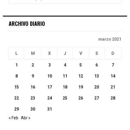
:
C
ARCHIVO DIARIO
H
marzo 2021
L
M
X
J
V
S
D
1
2
3
4
5
6
7
8
9
10
11
12
13
14
15
16
17
18
19
20
21
22
23
24
25
26
27
28
29
30
31
« Feb
Abr »