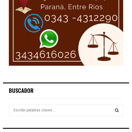
BUSCADOR
S
e
a
S
r