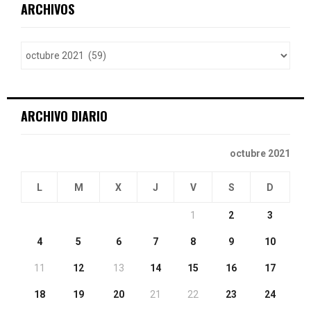
c
E
ARCHIVOS
h
f
A
o
r
R
:
C
ARCHIVO DIARIO
H
octubre 2021
L
M
X
J
V
S
D
1
2
3
4
5
6
7
8
9
10
11
12
13
14
15
16
17
18
19
20
21
22
23
24