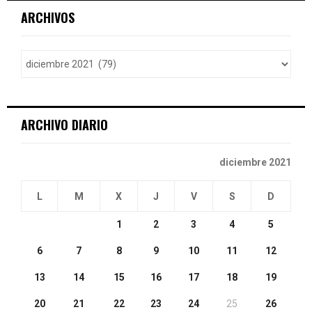
c
E
ARCHIVOS
h
f
A
o
r
R
:
C
ARCHIVO DIARIO
H
diciembre 2021
L
M
X
J
V
S
D
1
2
3
4
5
6
7
8
9
10
11
12
13
14
15
16
17
18
19
20
21
22
23
24
25
26