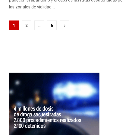
las zonales de vialidad....
Paginación
1
2
…
6
de
entradas