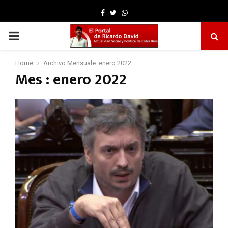
Facebook
Twitter
Whatsapp
PRIMARY
MENU
Home
Archivo Mensuale: enero 2022
Mes : enero 2022