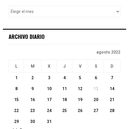
f
A
o
r
R
:
C
ARCHIVO DIARIO
H
agosto 2022
L
M
X
J
V
S
D
1
2
3
4
5
6
7
8
9
10
11
12
13
14
15
16
17
18
19
20
21
22
23
24
25
26
27
28
29
30
31