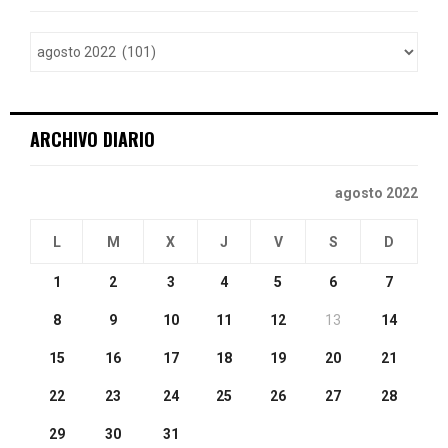
f
A
o
r
R
:
C
ARCHIVO DIARIO
H
agosto 2022
L
M
X
J
V
S
D
1
2
3
4
5
6
7
8
9
10
11
12
13
14
15
16
17
18
19
20
21
22
23
24
25
26
27
28
29
30
31