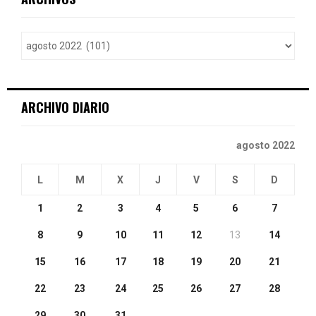
h
f
A
o
r
R
:
C
ARCHIVO DIARIO
H
agosto 2022
L
M
X
J
V
S
D
1
2
3
4
5
6
7
8
9
10
11
12
13
14
15
16
17
18
19
20
21
22
23
24
25
26
27
28
29
30
31