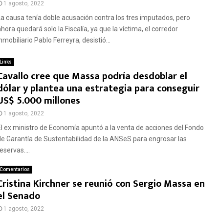
1 agosto, 2022
La causa tenía doble acusación contra los tres imputados, pero
hora quedará solo la Fiscalía, ya que la víctima, el corredor
nmobiliario Pablo Ferreyra, desistió...
Links
Cavallo cree que Massa podría desdoblar el
dólar y plantea una estrategia para conseguir
US$ 5.000 millones
1 agosto, 2022
El ex ministro de Economía apuntó a la venta de acciones del Fondo
de Garantía de Sustentabilidad de la ANSeS para engrosar las
eservas....
Comentarios
Cristina Kirchner se reunió con Sergio Massa en
el Senado
1 agosto, 2022