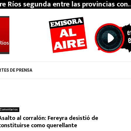
re Ríos segunda entre las provincias con
RTES DE PRENSA
Comentarios
Asalto al corralón: Fereyra desistió de
constituirse como querellante