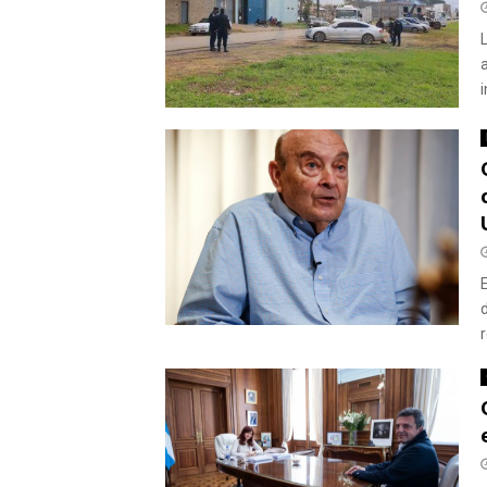
a
i
r