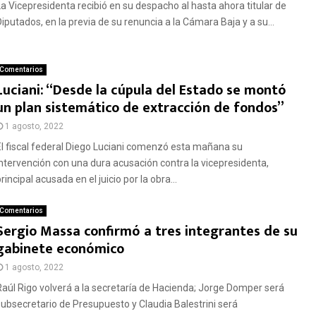
La Vicepresidenta recibió en su despacho al hasta ahora titular de
Diputados, en la previa de su renuncia a la Cámara Baja y a su...
Comentarios
Luciani: “Desde la cúpula del Estado se montó
un plan sistemático de extracción de fondos”
1 agosto, 2022
El fiscal federal Diego Luciani comenzó esta mañana su
intervención con una dura acusación contra la vicepresidenta,
rincipal acusada en el juicio por la obra...
Comentarios
Sergio Massa confirmó a tres integrantes de su
gabinete económico
1 agosto, 2022
Raúl Rigo volverá a la secretaría de Hacienda; Jorge Domper será
subsecretario de Presupuesto y Claudia Balestrini será