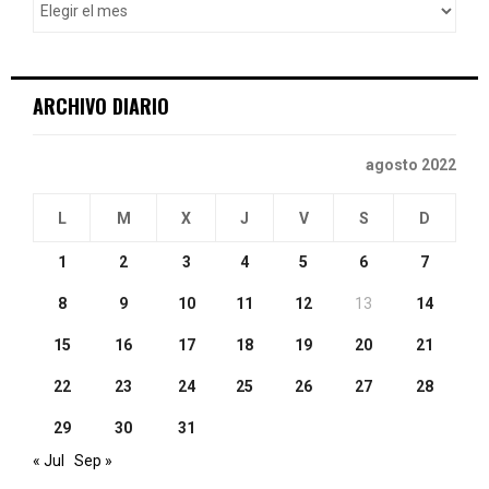
r
R
:
C
ARCHIVO DIARIO
H
agosto 2022
L
M
X
J
V
S
D
1
2
3
4
5
6
7
8
9
10
11
12
13
14
15
16
17
18
19
20
21
22
23
24
25
26
27
28
29
30
31
« Jul
Sep »