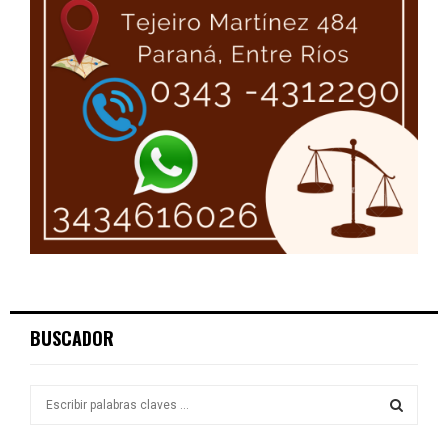
BUSCADOR
S
e
a
S