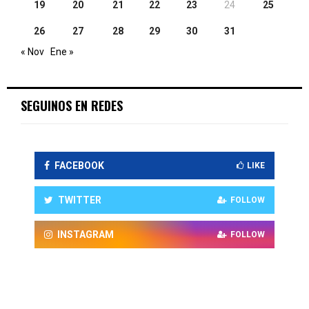
19
20
21
22
23
24
25
26
27
28
29
30
31
« Nov
Ene »
SEGUINOS EN REDES
FACEBOOK
LIKE
TWITTER
FOLLOW
INSTAGRAM
FOLLOW