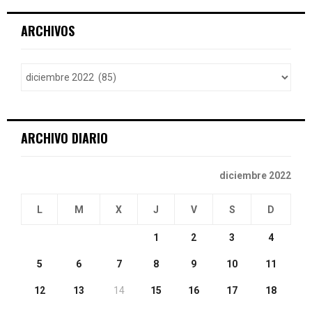
r
c
E
ARCHIVOS
h
f
A
o
r
R
:
C
ARCHIVO DIARIO
H
diciembre 2022
L
M
X
J
V
S
D
1
2
3
4
5
6
7
8
9
10
11
12
13
14
15
16
17
18