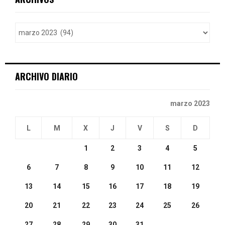
h
f
A
o
r
R
:
C
ARCHIVO DIARIO
H
marzo 2023
L
M
X
J
V
S
D
1
2
3
4
5
6
7
8
9
10
11
12
13
14
15
16
17
18
19
20
21
22
23
24
25
26
27
28
29
30
31