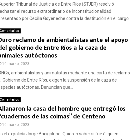
Superior Tribunal de Justicia de Entre Ríos (STJER) resolvió
rechazar el recurso extraordinario de inconstitucionalidad
presentado por Cecilia Goyeneche contra la destitución en el cargo...
Comentarios
Duro reclamo de ambientalistas ante el apoyo
del gobierno de Entre Ríos a la caza de
animales autóctonos
10 marzo, 2023
ONGs, ambientalistas y animalistas mediante una carta de reclamo
al Gobierno de Entre Ríos, exigen la suspensión de la caza de
especies autóctonas. Denuncian que...
Comentarios
Allanaron la casa del hombre que entregó los
“cuadernos de las coimas” de Centeno
10 marzo, 2023
Es el expolicía Jorge Bacigalupo. Quieren saber si fue él quien