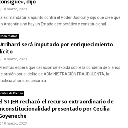
consigue», dijo
10 marzo, 2023
La ex mandataria apuntó contra el Poder Judicial y dijo que cree que
en Argentina no hay un Estado democrático y constitucional....
Comentarios
Urribarri será imputado por enriquecimiento
ilícito
10 marzo, 2023
Mientras espera que casación se expida sobre la condena de 8 años
de prisión por el delito de ADMINISTRACIÓN FRAUDULENTA, la
Justicia ahora procesará a...
Partes de Prensa
El STJER rechazó el recurso extraordinario de
inconstitucionalidad presentado por Cecilia
Goyeneche
10 marzo, 2023