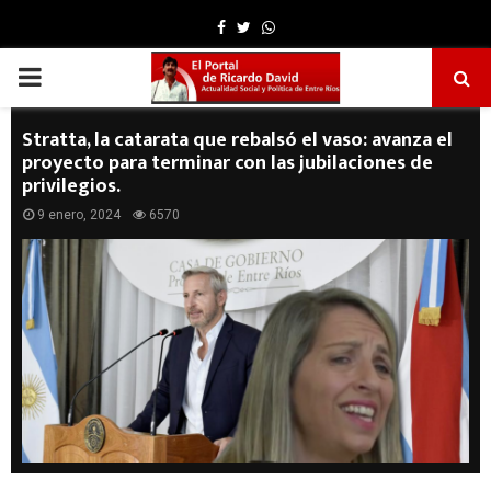
Facebook
Twitter
Whatsapp
PRIMARY
MENU
Stratta, la catarata que rebalsó el vaso: avanza el
proyecto para terminar con las jubilaciones de
privilegios.
9 enero, 2024
6570