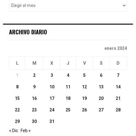
o
r
R
:
C
ARCHIVO DIARIO
H
enero 2024
L
M
X
J
V
S
D
1
2
3
4
5
6
7
8
9
10
11
12
13
14
15
16
17
18
19
20
21
22
23
24
25
26
27
28
29
30
31
« Dic
Feb »