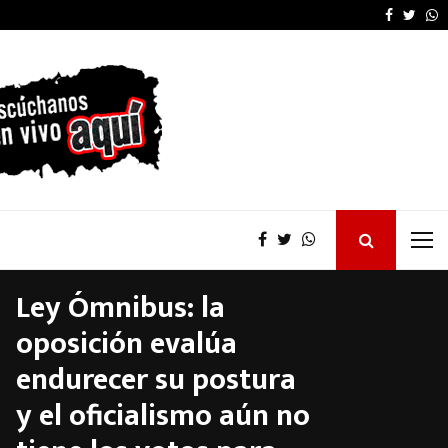
OSER: Frigerio destacó
Faceboo
Twitt
W
Ley Ómnibus: la
oposición evalúa
endurecer su postura
y el oficialismo aún no