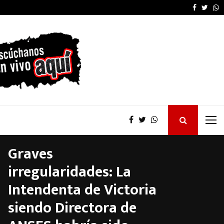
Kicillof desautorizó 
Faceboo
Twitt
W
Graves
irregularidades: La
Intendenta de Victoria
siendo Directora de