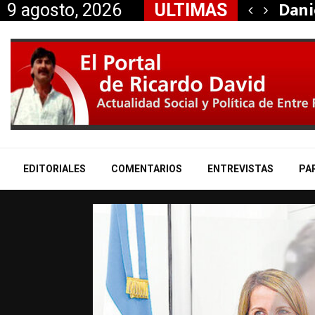
taría a Mauricio «Palito»…
Dani
9 agosto, 2026
ULTIMAS
EDITORIALES
COMENTARIOS
ENTREVISTAS
PA