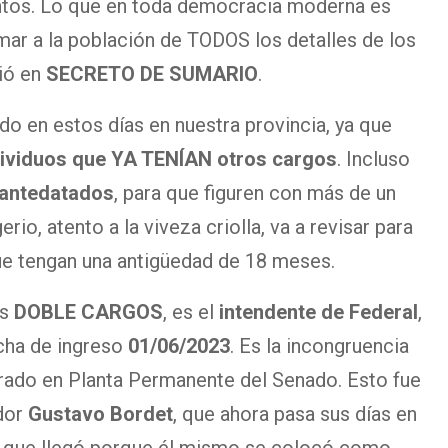
ontos. Lo que en toda democracia moderna es
mar a la población de TODOS los detalles de los
tió en
SECRETO DE SUMARIO
.
do en estos días en nuestra provincia, ya que
dividuos que YA TENÍAN otros cargos
. Incluso
 antedatados
, para que figuren con más de un
rio, atento a la viveza criolla, va a revisar para
ue tengan una antigüedad de 18 meses.
os
DOBLE CARGOS
, es el
intendente de Federal
,
echa de ingreso
01/06/2023
. Es la incongruencia
rado en Planta Permanente del Senado. Esto fue
dor
Gustavo Bordet
, que ahora pasa sus días en