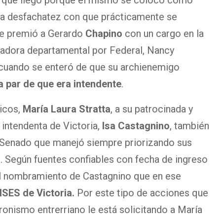
al que llegó porque él mismo se colocó como
isma desfachatez con que prácticamente se
ue premió a Gerardo
Chapino
con un cargo en la
enadora departamental por Federal, Nancy
o cuando se enteró de que su archienemigo
la par de que era intendente
.
ticos,
María Laura Stratta
, a su patrocinada y
intendenta de Victoria,
Isa Castagnino
, también
l Senado que manejó siempre priorizando sus
. Según fuentes confiables con fecha de ingreso
 el nombramiento de Castagnino que en ese
SES de Victoria.
Por este tipo de acciones que
onismo entrerriano le está solicitando a María