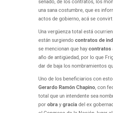
senado, de los contratos, los m
una sana costumbre, que es infor
actos de gobierno, acá se convir
Una vergüenza total está ocurrien
están surgiendo
contratos de in
se mencionan que hay
contratos
año de antigüedad, por lo que Frige
dar de baja los nombramientos q
Uno de los beneficiarios con est
Gerardo Ramón Chapino
, con f
total que un intendente sea nomb
por
obra
y
gracia
del ex goberna