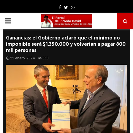
Facebook
Twitter
Whatsapp
PRIMARY
MENU
Ganancias: el Gobierno aclaró que el mínimo no
imponible será $1.350.000 y volverían a pagar 800
mil personas
22 enero, 2024
853