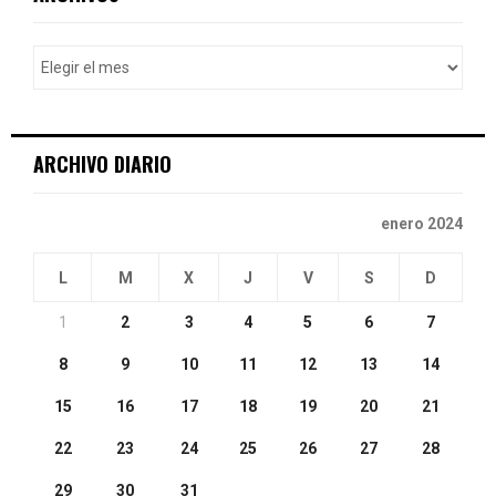
h
f
A
o
r
R
:
C
ARCHIVO DIARIO
H
enero 2024
L
M
X
J
V
S
D
1
2
3
4
5
6
7
8
9
10
11
12
13
14
15
16
17
18
19
20
21
22
23
24
25
26
27
28
29
30
31