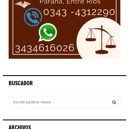
BUSCADOR
S
e
a
S
r
c
E
ARCHIVOS