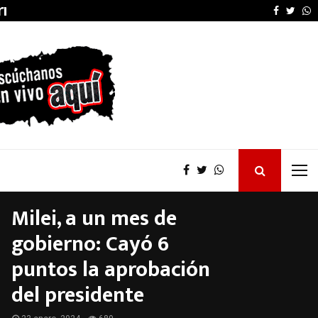
arruel…
El Concejo Deliberant
Faceboo
Twitt
W
Milei, a un mes de
gobierno: Cayó 6
puntos la aprobación
del presidente