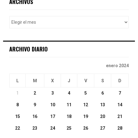
ARCHIVOS
h
f
A
o
r
R
:
C
ARCHIVO DIARIO
H
enero 2024
L
M
X
J
V
S
D
1
2
3
4
5
6
7
8
9
10
11
12
13
14
15
16
17
18
19
20
21
22
23
24
25
26
27
28