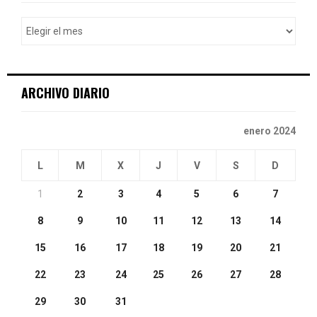
f
A
o
r
R
:
C
ARCHIVO DIARIO
H
enero 2024
L
M
X
J
V
S
D
1
2
3
4
5
6
7
8
9
10
11
12
13
14
15
16
17
18
19
20
21
22
23
24
25
26
27
28
29
30
31