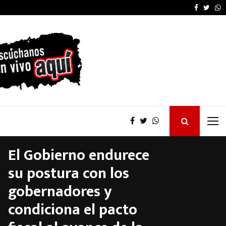
La provincia proyecta 
Faceboo
Twitt
W
El Gobierno endurece
su postura con los
gobernadores y
condiciona el pacto