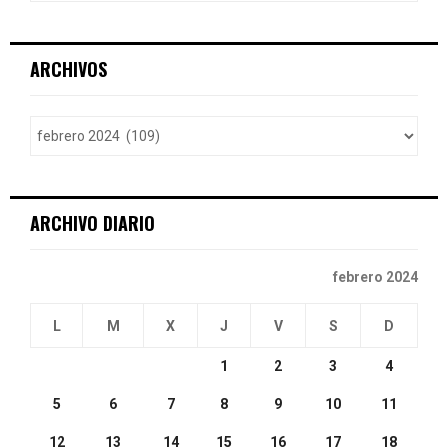
a
S
r
c
E
ARCHIVOS
h
f
A
o
r
R
:
C
ARCHIVO DIARIO
H
febrero 2024
L
M
X
J
V
S
D
1
2
3
4
5
6
7
8
9
10
11
12
13
14
15
16
17
18