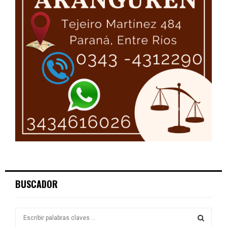
BUSCADOR
S
e