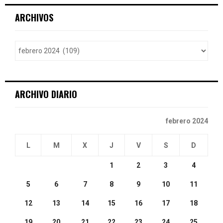
r
c
E
ARCHIVOS
h
f
A
o
r
R
:
C
ARCHIVO DIARIO
H
febrero 2024
L
M
X
J
V
S
D
1
2
3
4
5
6
7
8
9
10
11
12
13
14
15
16
17
18
19
20
21
22
23
24
25