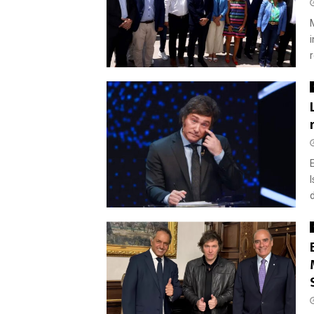
r
E
I
d