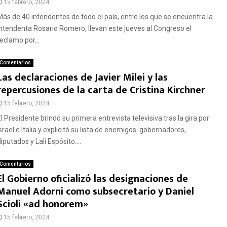
15 febrero, 2024
Más de 40 intendentes de todo el país, entre los que se encuentra la
intendenta Rosario Romero, llevan este jueves al Congreso el
eclamo por...
Comentarios
Las declaraciones de Javier Milei y las
repercusiones de la carta de Cristina Kirchner
15 febrero, 2024
l Presidente brindó su primera entrevista televisiva tras la gira por
srael e Italia y explicitó su lista de enemigos: gobernadores,
iputados y Lali Espósito....
Comentarios
El Gobierno oficializó las designaciones de
Manuel Adorni como subsecretario y Daniel
Scioli «ad honorem»
15 febrero, 2024