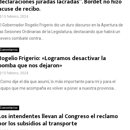
declaraciones juradas lacradas”. Bordet no hizo
acuse de recibo.
15 febrero, 2024
El Gobernador Rogelio Frigerio dio un duro discurso en la Apertura de
las Sesiones Ordinarias de la Legislatura, destacando que habrá un
severo combate contra...
Comentarios
Rogelio Frigerio: «Logramos desactivar la
bomba que nos dejaron»
15 febrero, 2024
«Como dije el día que asumí, lo más importante para mí y para el
equipo que me acompaña es volver a poner a nuestra provincia...
Comentarios
Los intendentes llevan al Congreso el reclamo
por los subsidios al transporte