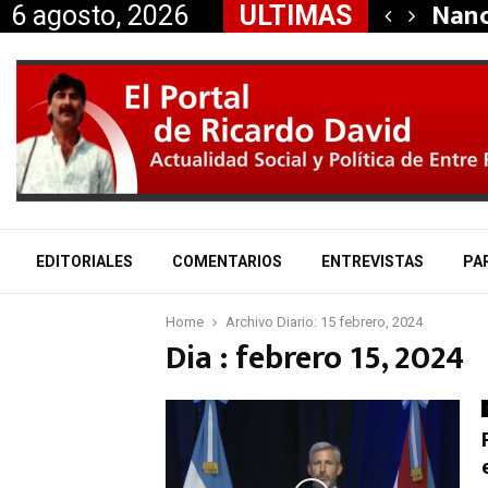
dió la renuncia…
Nanc
6 agosto, 2026
ULTIMAS
EDITORIALES
COMENTARIOS
ENTREVISTAS
PA
Home
Archivo Diario: 15 febrero, 2024
Dia : febrero 15, 2024