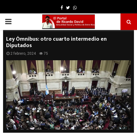
Facebook
Twitter
Whatsapp
PRIMARY
MENU
Ley Ómnibus: otro cuarto intermedio en
Diputados
2 febrero, 2024
75