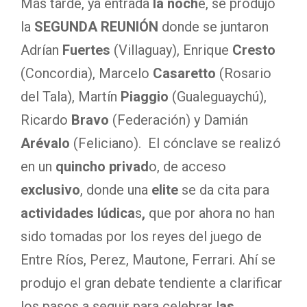
Más tarde, ya entrada
la noch
e, se produjo
la
SEGUNDA REUNIÓN
donde se juntaron
Adrían
Fuertes
(Villaguay), Enrique
Cresto
(Concordia), Marcelo
Casaretto
(Rosario
del Tala), Martín
Piaggio
(Gualeguaychú),
Ricardo
Bravo
(Federación) y Damián
Arévalo
(Feliciano). El cónclave se realizó
en un
quincho privad
o, de acceso
exclusivo
, donde una
elite
se da cita para
actividades lúdica
s
,
que por ahora no han
sido tomadas por los reyes del juego de
Entre Ríos, Perez, Mautone, Ferrari. Ahí se
produjo el gran debate tendiente a clarificar
los pasos a seguir para celebrar l
as