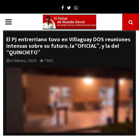
Facebook
Twitter
Whatsapp
PRIMARY
MENU
El PJ entrerriano tuvo en Villaguay DOS reuniones
intensas sobre su futuro, la “OFICIAL”, y la del
“QUINCHITO”
6 febrero, 2024
7902