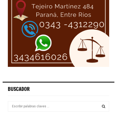
BUSCADOR
S
e
a
S