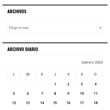
r
c
E
ARCHIVOS
h
f
A
o
r
R
:
C
ARCHIVO DIARIO
H
febrero 2024
L
M
X
J
V
S
D
1
2
3
4
5
6
7
8
9
10
11
12
13
14
15
16
17
18