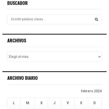
BUSCADOR
S
e
a
S
r
c
E
ARCHIVOS
h
f
A
o
r
R
:
C
ARCHIVO DIARIO
H
febrero 2024
L
M
X
J
V
S
D