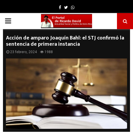
Facebook
Twitter
Whatsapp
PRIMARY
MENU
Acción de amparo Joaquín Bahl: el STJ confirmó la
sentencia de primera instancia
23 febrero, 2024
1988