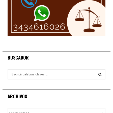
BUSCADOR
S
e
a
S
r
c
E
ARCHIVOS
h
f
A
o