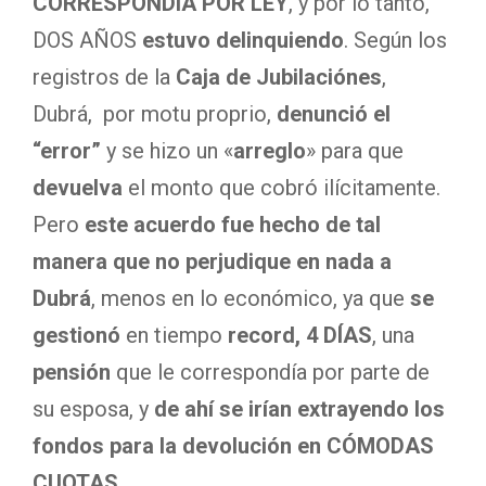
CORRESPONDÍA POR LEY
, y por lo tanto,
DOS AÑOS
estuvo delinquiendo
. Según los
registros de la
Caja de Jubilaciónes
,
Dubrá, por motu proprio,
denunció el
“error”
y se hizo un «
arreglo
» para que
devuelva
el monto que cobró ilícitamente.
Pero
este acuerdo fue hecho de tal
manera que no perjudique en nada a
Dubrá
, menos en lo económico, ya que
se
gestionó
en tiempo
record, 4 DÍAS
, una
pensión
que le correspondía por parte de
su esposa, y
de ahí se irían extrayendo los
fondos para la devolución en CÓMODAS
CUOTAS.