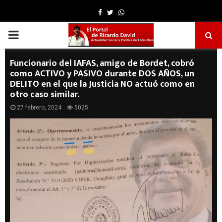
Facebook
Twitter
Whatsapp
PRIMARY
MENU
Funcionario del IAFAS, amigo de Bordet, cobró
como ACTIVO y PASIVO durante DOS AÑOS, un
DELITO en el que la Justicia NO actuó como en
otro caso similar.
27 febrero, 2024
5025