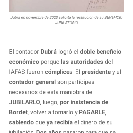
Dubrá en noviembre de 2023 solicita la restitución de su BENEFICIO
JUBILATORIO
El contador
Dubrá
logró el
doble beneficio
económico
porque
las autoridades
del
IAFAS fueron
cómplice
s. El
presidente
y el
contador general
son partícipes
necesarios de esta maniobra de
JUBILARLO
, luego,
por insistencia de
Bordet
, volver a tomarlo y
PAGARLE,
sabiendo
que
ya recibía
el dinero de su
jubilación.
Dos años
pasaron para que se