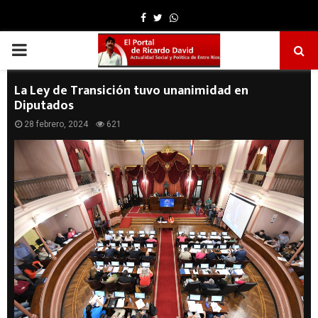
Facebook
Twitter
Whatsapp
PRIMARY
MENU
La Ley de Transición tuvo unanimidad en
Diputados
28 febrero, 2024
621