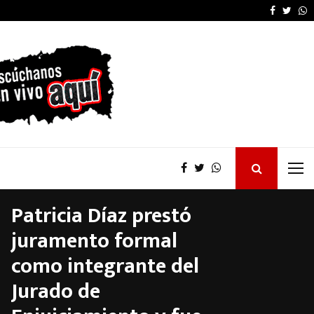
Pablo Quirno también 
Faceboo
Twitt
W
Patricia Díaz prestó
juramento formal
como integrante del
Jurado de